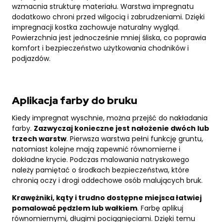
wzmacnia strukturę materiału. Warstwa impregnatu
dodatkowo chroni przed wilgocią i zabrudzeniami. Dzięki
impregnacji kostka zachowuje naturalny wygląd.
Powierzchnia jest jednocześnie mniej śliska, co poprawia
komfort i bezpieczeństwo użytkowania chodników i
podjazdów.
Aplikacja farby do bruku
Kiedy impregnat wyschnie, można przejść do nakładania
farby.
Zazwyczaj konieczne jest nałożenie dwóch lub
trzech warstw
. Pierwsza warstwa pełni funkcję gruntu,
natomiast kolejne mają zapewnić równomierne i
dokładne krycie. Podczas malowania natryskowego
należy pamiętać o środkach bezpieczeństwa, które
chronią oczy i drogi oddechowe osób malujących bruk.
Krawężniki, kąty i trudno dostępne miejsca łatwiej
pomalować pędzlem lub wałkiem
. Farbę aplikuj
równomiernymi, długimi pociągnięciami. Dzięki temu