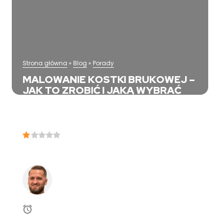
Strona główna
»
Blog
»
Porady
MALOWANIE KOSTKI BRUKOWEJ –
JAK TO ZROBIĆ I JAKĄ WYBRAĆ
FARBĘ?
Tagi:
1
(
1
)
15 października, 2025
Mikołaj Wincenciak
3
minut